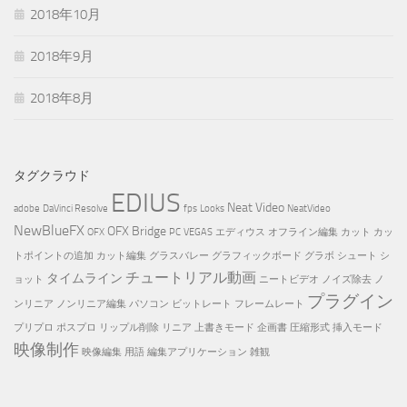
2018年10月
2018年9月
2018年8月
タグクラウド
EDIUS
Neat Video
adobe
DaVinci Resolve
fps
Looks
NeatVideo
NewBlueFX
OFX Bridge
OFX
PC
VEGAS
エディウス
オフライン編集
カット
カッ
トポイントの追加
カット編集
グラスバレー
グラフィックボード
グラボ
シュート
シ
チュートリアル動画
タイムライン
ョット
ニートビデオ
ノイズ除去
ノ
プラグイン
ンリニア
ノンリニア編集
パソコン
ビットレート
フレームレート
プリプロ
ポスプロ
リップル削除
リニア
上書きモード
企画書
圧縮形式
挿入モード
映像制作
映像編集
用語
編集アプリケーション
雑観