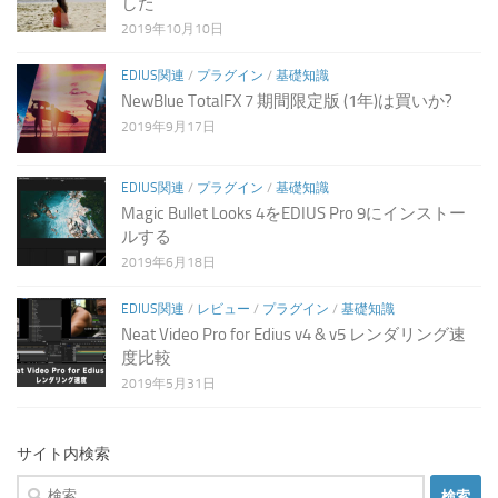
した
2019年10月10日
EDIUS関連
/
プラグイン
/
基礎知識
NewBlue TotalFX 7 期間限定版 (1年)は買いか?
2019年9月17日
EDIUS関連
/
プラグイン
/
基礎知識
Magic Bullet Looks 4をEDIUS Pro 9にインストー
ルする
2019年6月18日
EDIUS関連
/
レビュー
/
プラグイン
/
基礎知識
Neat Video Pro for Edius v4 & v5 レンダリング速
度比較
2019年5月31日
サイト内検索
検