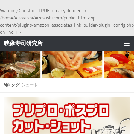
コンテンツへスキップ
Warning
: Constant TRUE already defined in
/home/eizosushi/eizosushi.com/public_html/wp-
content/plugins/amazon-associates-link-builder/plugin_config.php
on line
114
映像寿司研究所
タグ:
シュート