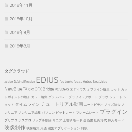
2018年11月
2018年10月
2018年9月
2018年8月
タグクラウド
EDIUS
Neat Video
adobe
DaVinci Resolve
fps
Looks
NeatVideo
NewBlueFX
OFX Bridge
OFX
PC
VEGAS
エディウス
オフライン編集
カット
カッ
トポイントの追加
カット編集
グラスバレー
グラフィックボード
グラボ
シュート
シ
チュートリアル動画
タイムライン
ョット
ニートビデオ
ノイズ除去
ノ
プラグイン
ンリニア
ノンリニア編集
パソコン
ビットレート
フレームレート
プリプロ
ポスプロ
リップル削除
リニア
上書きモード
企画書
圧縮形式
挿入モード
映像制作
映像編集
用語
編集アプリケーション
雑観