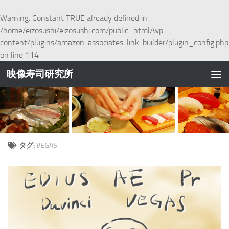
コンテンツへスキップ
Warning
: Constant TRUE already defined in
/home/eizosushi/eizosushi.com/public_html/wp-
content/plugins/amazon-associates-link-builder/plugin_config.php
on line
114
映像寿司研究所
タグ:
VEGAS