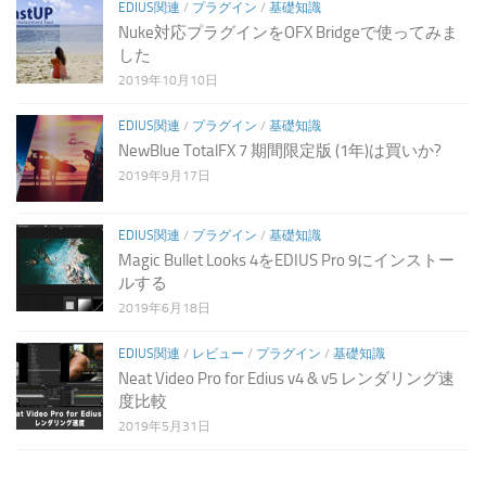
EDIUS関連
/
プラグイン
/
基礎知識
Nuke対応プラグインをOFX Bridgeで使ってみま
した
2019年10月10日
EDIUS関連
/
プラグイン
/
基礎知識
NewBlue TotalFX 7 期間限定版 (1年)は買いか?
2019年9月17日
EDIUS関連
/
プラグイン
/
基礎知識
Magic Bullet Looks 4をEDIUS Pro 9にインストー
ルする
2019年6月18日
EDIUS関連
/
レビュー
/
プラグイン
/
基礎知識
Neat Video Pro for Edius v4 & v5 レンダリング速
度比較
2019年5月31日