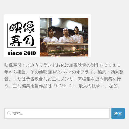
映像寿司：よみうりランドお化け屋敷映像の制作を２０１１
年から担当。その他映画やVシネマのオフライン編集・効果整
音、または予告映像など主にノンリニア編集を扱う業務を行
う。主な編集担当作品は『CONFLICT～最大の抗争～』など。
検
索: