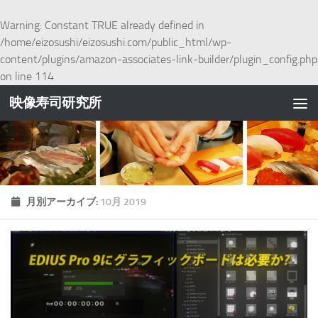
コンテンツへスキップ
Warning
: Constant TRUE already defined in
/home/eizosushi/eizosushi.com/public_html/wp-
content/plugins/amazon-associates-link-builder/plugin_config.php
on line
114
映像寿司研究所
月別アーカイブ:
10月 2019