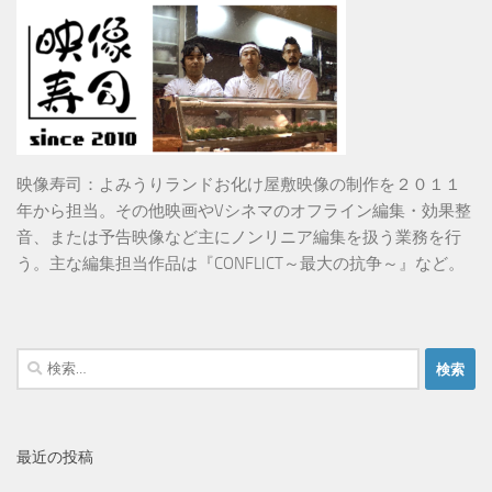
映像寿司：よみうりランドお化け屋敷映像の制作を２０１１
年から担当。その他映画やVシネマのオフライン編集・効果整
音、または予告映像など主にノンリニア編集を扱う業務を行
う。主な編集担当作品は『CONFLICT～最大の抗争～』など。
検
索:
最近の投稿