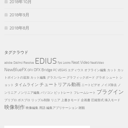
2018年10月
2018年9月
2018年8月
タグクラウド
EDIUS
Neat Video
adobe
DaVinci Resolve
fps
Looks
NeatVideo
NewBlueFX
OFX Bridge
OFX
PC
VEGAS
エディウス
オフライン編集
カット
カッ
トポイントの追加
カット編集
グラスバレー
グラフィックボード
グラボ
シュート
シ
チュートリアル動画
タイムライン
ョット
ニートビデオ
ノイズ除去
ノ
プラグイン
ンリニア
ノンリニア編集
パソコン
ビットレート
フレームレート
プリプロ
ポスプロ
リップル削除
リニア
上書きモード
企画書
圧縮形式
挿入モード
映像制作
映像編集
用語
編集アプリケーション
雑観