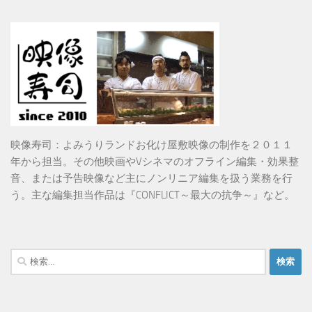
映像寿司：よみうりランドお化け屋敷映像の制作を２０１１
年から担当。その他映画やVシネマのオフライン編集・効果整
音、または予告映像など主にノンリニア編集を扱う業務を行
う。主な編集担当作品は『CONFLICT～最大の抗争～』など。
検
索: