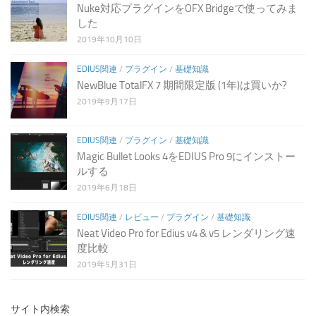
Nuke対応プラグインをOFX Bridgeで使ってみま
した
2019年10月10日
EDIUS関連
/
プラグイン
/
基礎知識
NewBlue TotalFX 7 期間限定版 (1年)は買いか?
2019年9月17日
EDIUS関連
/
プラグイン
/
基礎知識
Magic Bullet Looks 4をEDIUS Pro 9にインストー
ルする
2019年6月18日
EDIUS関連
/
レビュー
/
プラグイン
/
基礎知識
Neat Video Pro for Edius v4 & v5 レンダリング速
度比較
2019年5月31日
サイト内検索