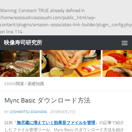
コンテンツへスキップ
Warning
: Constant TRUE already defined in
/home/eizosushi/eizosushi.com/public_html/wp-
content/plugins/amazon-associates-link-builder/plugin_config.php
on line
114
映像寿司研究所
EDIUS関連
/
基礎知識
Mync Basic ダウンロード方法
BY
JOSHIMITSU ASAHARA
·
2018年8月27日
以前『
無尽蔵に増えていく効果音ファイルを管理
』の記事で紹介
したファイル管理ツール、Mync Basic のダウンロード方法を紹介