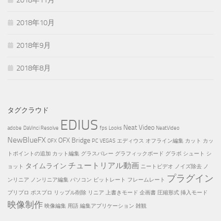
2018年10月
2018年9月
2018年8月
タグクラウド
EDIUS
Neat Video
adobe
DaVinci Resolve
fps
Looks
NeatVideo
NewBlueFX
OFX Bridge
OFX
PC
VEGAS
エディウス
オフライン編集
カット
カッ
トポイントの追加
カット編集
グラスバレー
グラフィックボード
グラボ
シュート
シ
チュートリアル動画
タイムライン
ョット
ニートビデオ
ノイズ除去
ノ
プラグイン
ンリニア
ノンリニア編集
パソコン
ビットレート
フレームレート
プリプロ
ポスプロ
リップル削除
リニア
上書きモード
企画書
圧縮形式
挿入モード
映像制作
映像編集
用語
編集アプリケーション
雑観