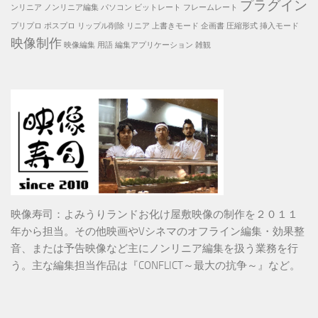
プラグイン
ンリニア
ノンリニア編集
パソコン
ビットレート
フレームレート
プリプロ
ポスプロ
リップル削除
リニア
上書きモード
企画書
圧縮形式
挿入モード
映像制作
映像編集
用語
編集アプリケーション
雑観
映像寿司：よみうりランドお化け屋敷映像の制作を２０１１
年から担当。その他映画やVシネマのオフライン編集・効果整
音、または予告映像など主にノンリニア編集を扱う業務を行
う。主な編集担当作品は『CONFLICT～最大の抗争～』など。