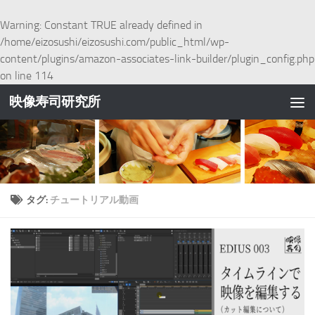
コンテンツへスキップ
Warning
: Constant TRUE already defined in
/home/eizosushi/eizosushi.com/public_html/wp-
content/plugins/amazon-associates-link-builder/plugin_config.php
on line
114
映像寿司研究所
タグ:
チュートリアル動画