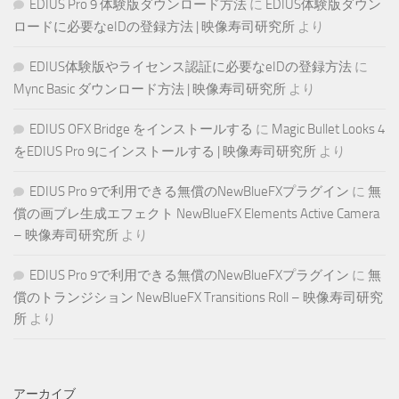
EDIUS Pro 9 体験版ダウンロード方法
に
EDIUS体験版ダウン
ロードに必要なeIDの登録方法 | 映像寿司研究所
より
EDIUS体験版やライセンス認証に必要なeIDの登録方法
に
Mync Basic ダウンロード方法 | 映像寿司研究所
より
EDIUS OFX Bridge をインストールする
に
Magic Bullet Looks 4
をEDIUS Pro 9にインストールする | 映像寿司研究所
より
EDIUS Pro 9で利用できる無償のNewBlueFXプラグイン
に
無
償の画ブレ生成エフェクト NewBlueFX Elements Active Camera
– 映像寿司研究所
より
EDIUS Pro 9で利用できる無償のNewBlueFXプラグイン
に
無
償のトランジション NewBlueFX Transitions Roll – 映像寿司研究
所
より
アーカイブ