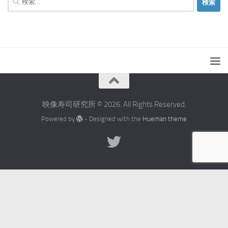
索:
映像寿司研究所 © 2026. All Rights Reserved.
Powered by
- Designed with the
Hueman theme