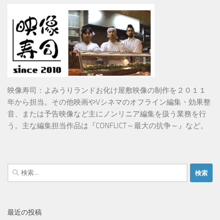
映像寿司：よみうりランドお化け屋敷映像の制作を２０１１
年から担当。その他映画やVシネマのオフライン編集・効果整
音、または予告映像など主にノンリニア編集を扱う業務を行
う。主な編集担当作品は『CONFLICT～最大の抗争～』など。
検
索:
最近の投稿