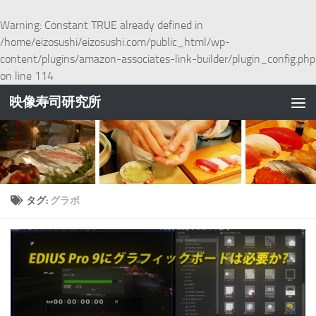
コンテンツへスキップ
Warning
: Constant TRUE already defined in
/home/eizosushi/eizosushi.com/public_html/wp-
content/plugins/amazon-associates-link-builder/plugin_config.php
on line
114
映像寿司研究所
タグ:
グラボ