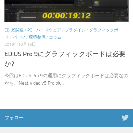
EDIUS関連
/
PC・ハードウェア
/
プラグイン
/
グラフィックボー
ド・パーツ
/
環境整備
/
コラム
2019年10月18日
EDIUS Pro 9にグラフィックボードは必要
か?
今回はEDIUS Pro 9の運用にグラフィックボードは必要なの
かを、Neat Video v5 Pro plu...
フォロー: