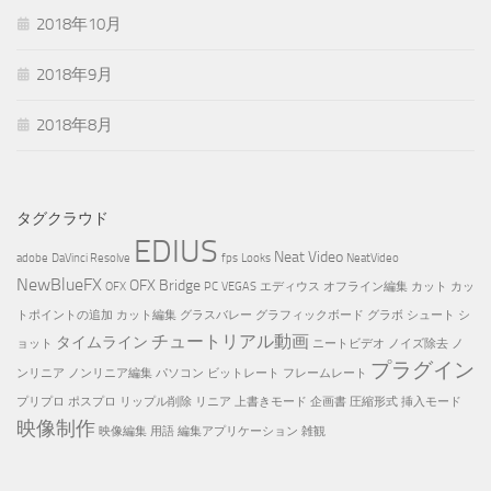
2018年10月
2018年9月
2018年8月
タグクラウド
EDIUS
Neat Video
adobe
DaVinci Resolve
fps
Looks
NeatVideo
NewBlueFX
OFX Bridge
OFX
PC
VEGAS
エディウス
オフライン編集
カット
カッ
トポイントの追加
カット編集
グラスバレー
グラフィックボード
グラボ
シュート
シ
チュートリアル動画
タイムライン
ョット
ニートビデオ
ノイズ除去
ノ
プラグイン
ンリニア
ノンリニア編集
パソコン
ビットレート
フレームレート
プリプロ
ポスプロ
リップル削除
リニア
上書きモード
企画書
圧縮形式
挿入モード
映像制作
映像編集
用語
編集アプリケーション
雑観