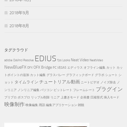
2018年9月
2018年8月
タグクラウド
EDIUS
Neat Video
adobe
DaVinci Resolve
fps
Looks
NeatVideo
NewBlueFX
OFX Bridge
OFX
PC
VEGAS
エディウス
オフライン編集
カット
カッ
トポイントの追加
カット編集
グラスバレー
グラフィックボード
グラボ
シュート
シ
チュートリアル動画
タイムライン
ョット
ニートビデオ
ノイズ除去
ノ
プラグイン
ンリニア
ノンリニア編集
パソコン
ビットレート
フレームレート
プリプロ
ポスプロ
リップル削除
リニア
上書きモード
企画書
圧縮形式
挿入モード
映像制作
映像編集
用語
編集アプリケーション
雑観