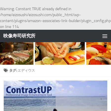
コンテンツへスキップ
Warning
: Constant TRUE already defined in
/home/eizosushi/eizosushi.com/public_html/wp-
content/plugins/amazon-associates-link-builder/plugin_config.php
on line
114
映像寿司研究所
タグ:
エディウス